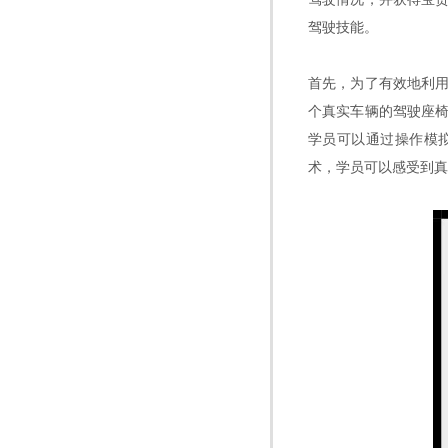
驾驶技能。
首先，为了有效地利
个真实车辆的驾驶座
学员可以通过操作模
术，学员可以感受到真