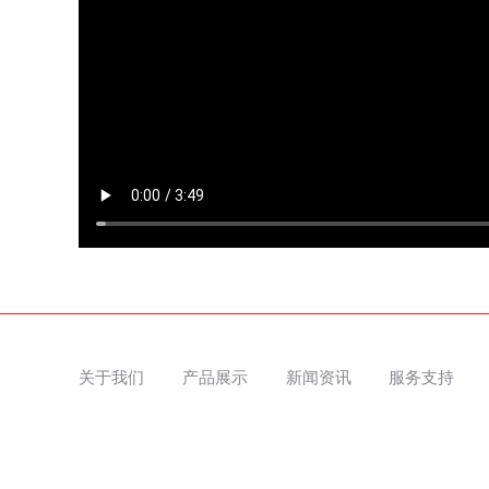
关于我们
产品展示
新闻资讯
服务支持