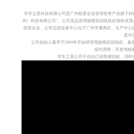
学车之星科技有限公司是广州柏昱企业管理投资产业旗下科技
州）科技有限公司“。公司高品质驾驶模拟训练机的领衔优势
技型企业，公司总部业务中心位于广州市番禺区，生产中心
是中
公司创始人最早于2009年开始研究驾驶模拟训练机，集团
招代理商，开发驾校
学车之星公司不但自己销售模拟机，同时也